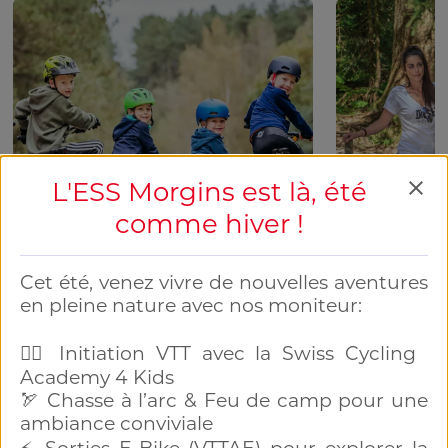
L'ESS Morgins est là, été
comme hiver !
Bike Academy
Tir à l'arc
Cet été, venez vivre de nouvelles aventures 
en pleine nature avec nos moniteur:

Viens t'initier au VTT et découvrir les
Une avent
sentiers des environs de Morgins!
conviviale en
🚵‍♂️ Initiation VTT avec la Swiss Cycling 
Flux d'actualités locales
Academy 4 Kids

Tout afficher
🏹 Chasse à l’arc & Feu de camp pour une 
ambiance conviviale

Morgins
Morgins