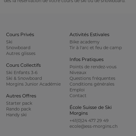
dès la réservation de votre cours de ski ou de snowboard.
Cours Privés
Activités Estivales
Ski
Bike academy
Snowboard
Tir à l'arc et feu de camp
Autres glisses
Infos Pratiques
Cours Collectifs
Points de rendez-vous
Ski Enfants 3-6
Niveaux
Ski & Snowboard
Questions fréquentes
Morgins Junior Académie
Conditions générales
Emploi
Autres Offres
Contact
Starter pack
École Suisse de Ski
Rando pack
Morgins
Handy ski
+41(0)24 477 29 49
ecole@ess-morgins.ch